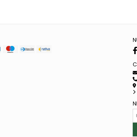
N
C
N