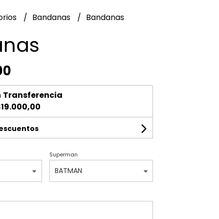
orios
Bandanas
Bandanas
anas
00
n
Transferencia
19.000,00
descuentos
Superman