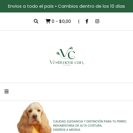
Envíos a todo el país • Cambios dentro de los 10 días
0
-
$0,00