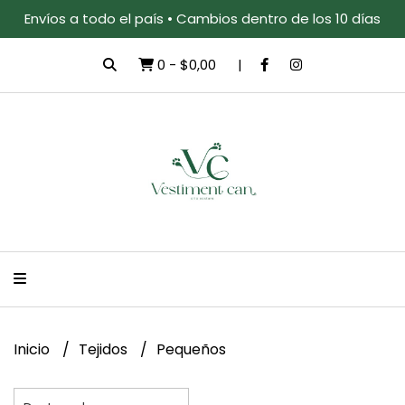
Envíos a todo el país • Cambios dentro de los 10 días
0
-
$0,00
Inicio
Tejidos
Pequeños