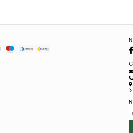
N
C
N