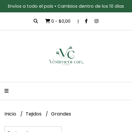
Envíos a todo el país • Cambios dentro de los 10 días
0
-
$0,00
Inicio
Tejidos
Grandes