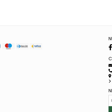
N
C
N