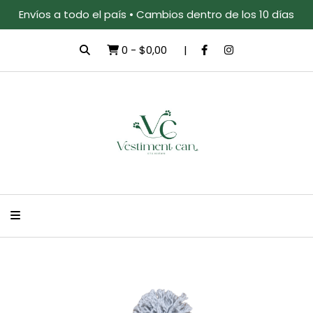
Envíos a todo el país • Cambios dentro de los 10 días
0
-
$0,00