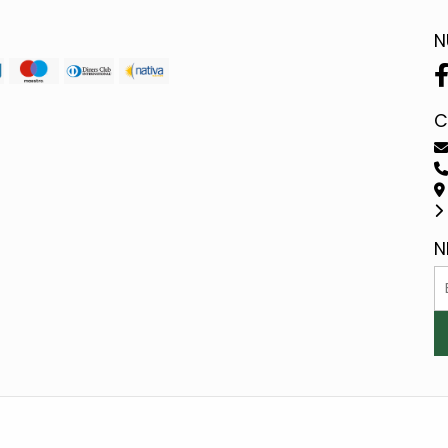
N
C
N