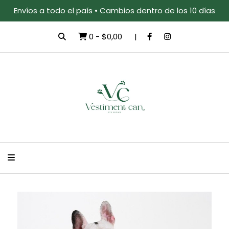
Envíos a todo el país • Cambios dentro de los 10 días
0
-
$0,00