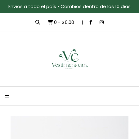
Envíos a todo el país • Cambios dentro de los 10 días
0
-
$0,00