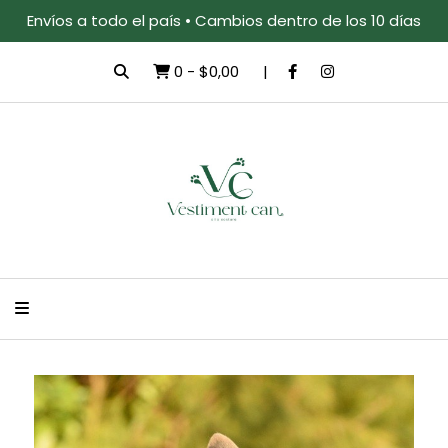
Envíos a todo el país • Cambios dentro de los 10 días
0
-
$0,00