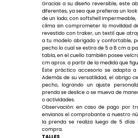
Gracias a su diseño reversible, este ab
diferentes, ya sea que prefieras un lo
de un lado; con softshell impermeable,
clima sin comprometer la movilidad de
revestido con traker, un textil que atr
a tu modelo abrigado y confortable, po
pecho lo cual se estira de 5 a 8 cm a pa
tabla, en el cuello también posee velcro
cm aprox. a partir de la medida que figu
Éste práctico accesorio se adapta a s
Además de su versatilidad, el abrigo ci
pecho, logrando un ajuste personali
prenda se deslice o se mueva de mane
o actividades.
Observación:
en caso de pago por tra
envianos el comprobante a nuestro n
la prenda se realiza luego de 5 días
compra.
TALLES