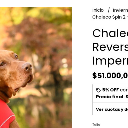
Inicio
Invier
Chaleco Spin 2 
Chalec
Revers
Imper
$51.000,
5% OFF
co
Precio final:
Ver cuotas y 
Talle