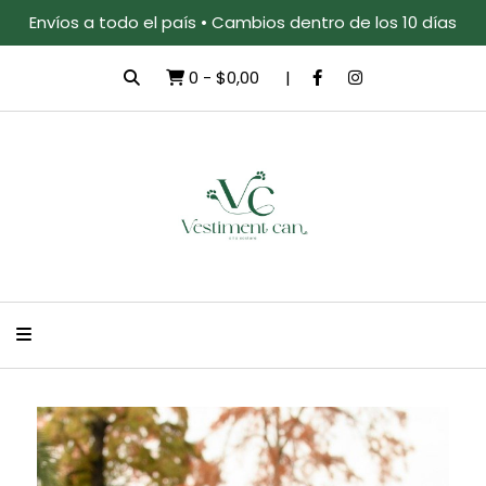
Envíos a todo el país • Cambios dentro de los 10 días
0
-
$0,00