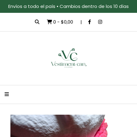
Envíos a todo el país • Cambios dentro de los 10 días
0
-
$0,00