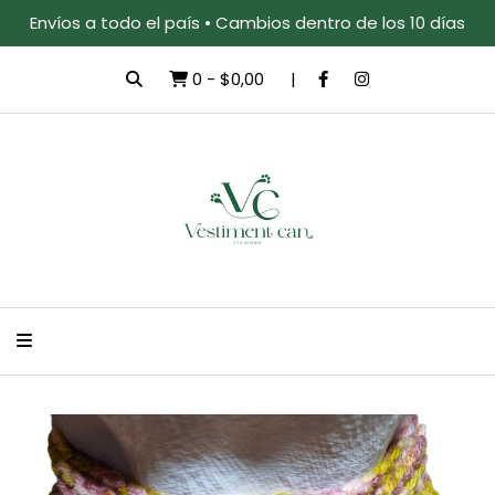
Envíos a todo el país • Cambios dentro de los 10 días
0
-
$0,00