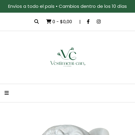
Envíos a todo el país • Cambios dentro de los 10 días
0
-
$0,00