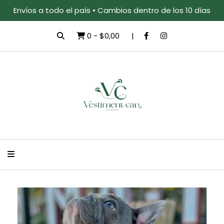
Envíos a todo el país • Cambios dentro de los 10 días
0
-
$0,00