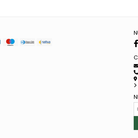
N
C
N