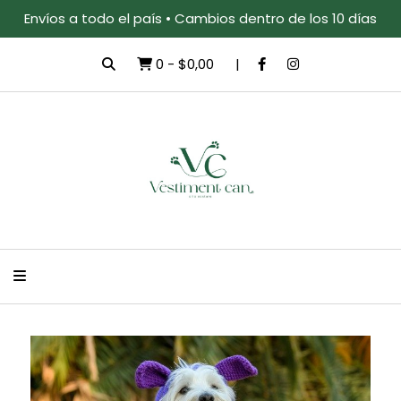
Envíos a todo el país • Cambios dentro de los 10 días
0
-
$0,00