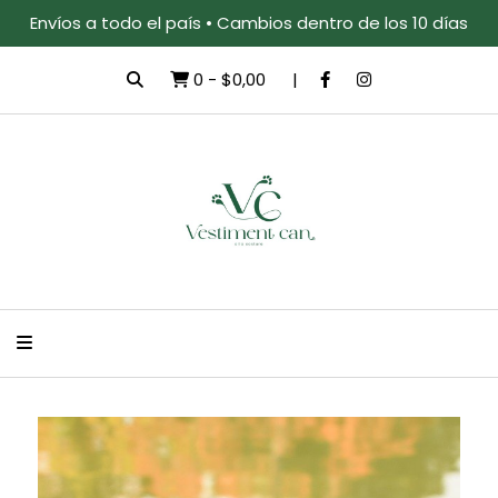
Envíos a todo el país • Cambios dentro de los 10 días
0
-
$0,00