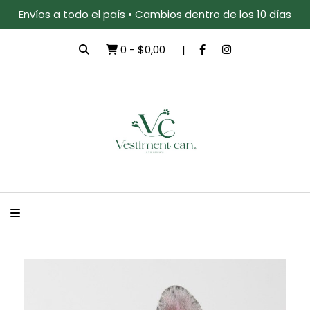
Envíos a todo el país • Cambios dentro de los 10 días
0
-
$0,00